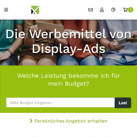
0
Die Werbemittel von
Display-Ads
Welche Leistung bekomme ich für
mein Budget?
Los!
Persönliches Angebot erhalten