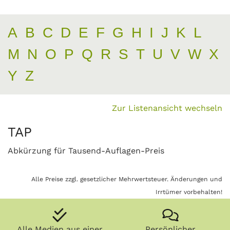
A
B
C
D
E
F
G
H
I
J
K
L
M
N
O
P
Q
R
S
T
U
V
W
X
Y
Z
Zur Listenansicht wechseln
TAP
Abkürzung für Tausend-Auflagen-Preis
Alle Preise zzgl. gesetzlicher Mehrwertsteuer. Änderungen und
Irrtümer vorbehalten!
Alle Medien aus einer
Persönlicher