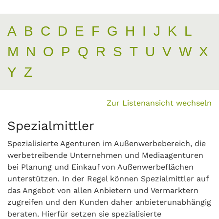
A
B
C
D
E
F
G
H
I
J
K
L
M
N
O
P
Q
R
S
T
U
V
W
X
Y
Z
Zur Listenansicht wechseln
Spezialmittler
Spezialisierte Agenturen im Außenwerbebereich, die
werbetreibende Unternehmen und Mediaagenturen
bei Planung und Einkauf von Außenwerbeflächen
unterstützen. In der Regel können Spezialmittler auf
das Angebot von allen Anbietern und Vermarktern
zugreifen und den Kunden daher anbieterunabhängig
beraten. Hierfür setzen sie spezialisierte