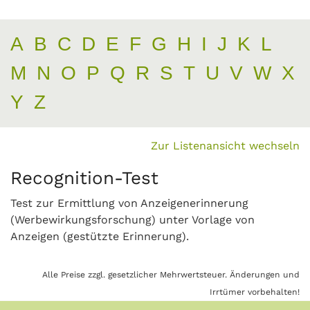
A
B
C
D
E
F
G
H
I
J
K
L
M
N
O
P
Q
R
S
T
U
V
W
X
Y
Z
Zur Listenansicht wechseln
Recognition-Test
Test zur Ermittlung von Anzeigenerinnerung
(Werbewirkungsforschung) unter Vorlage von
Anzeigen (gestützte Erinnerung).
Alle Preise zzgl. gesetzlicher Mehrwertsteuer. Änderungen und
Irrtümer vorbehalten!