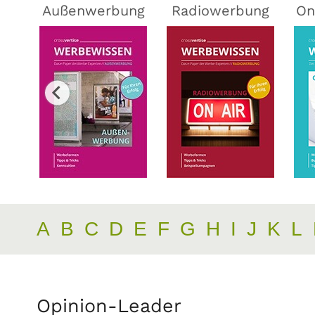
ing
Außenwerbung
Radiowerbung
On
A
B
C
D
E
F
G
H
I
J
K
L
Opinion-Leader