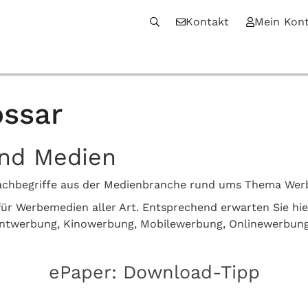
Kontakt
Mein Kon
ssar
und Medien
n Fachbegriffe aus der Medienbranche rund ums Thema We
z für Werbemedien aller Art. Entsprechend erwarten Sie hi
intwerbung, Kinowerbung, Mobilewerbung, Onlinewerbun
ePaper: Download-Tipp