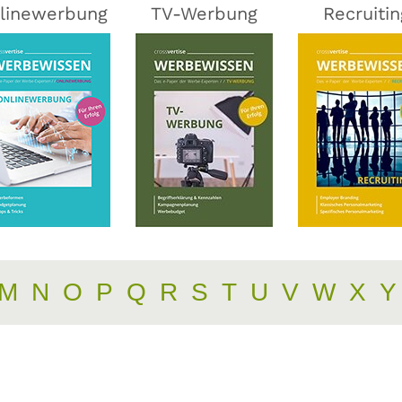
linewerbung
TV-Werbung
Recruitin
M
N
O
P
Q
R
S
T
U
V
W
X
Y