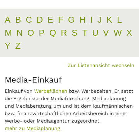
A
B
C
D
E
F
G
H
I
J
K
L
M
N
O
P
Q
R
S
T
U
V
W
X
Y
Z
Zur Listenansicht wechseln
Media-Einkauf
Einkauf von
Werbeflächen
bzw. Werbezeiten. Er setzt
die Ergebnisse der Mediaforschung, Mediaplanung
und Mediaberatung um und ist dem kaufmännischen
bzw. finanzwirtschaftlichen Arbeitsbereich in einer
Werbe- oder Mediaagentur zugeordnet.
mehr zu Mediaplanung