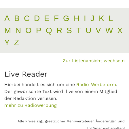
A
B
C
D
E
F
G
H
I
J
K
L
M
N
O
P
Q
R
S
T
U
V
W
X
Y
Z
Zur Listenansicht wechseln
Live Reader
Hierbei handelt es sich um eine
Radio-Werbeform
.
Der gewünschte Text wird live von einem Mitglied
der Redaktion verlesen.
mehr zu Radiowerbung
Alle Preise zzgl. gesetzlicher Mehrwertsteuer. Änderungen und
Irrtümer vorbehalten!