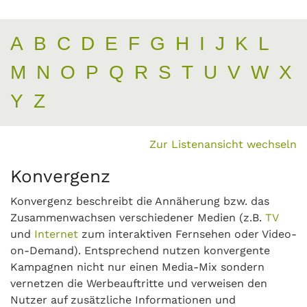
A
B
C
D
E
F
G
H
I
J
K
L
M
N
O
P
Q
R
S
T
U
V
W
X
Y
Z
Zur Listenansicht wechseln
Konvergenz
Konvergenz beschreibt die Annäherung bzw. das
Zusammenwachsen verschiedener Medien (z.B.
TV
und
Internet
zum interaktiven Fernsehen oder Video-
on-Demand). Entsprechend nutzen konvergente
Kampagnen nicht nur einen Media-Mix sondern
vernetzen die Werbeauftritte und verweisen den
Nutzer auf zusätzliche Informationen und