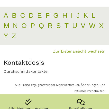
A
B
C
D
E
F
G
H
I
J
K
L
M
N
O
P
Q
R
S
T
U
V
W
X
Y
Z
Zur Listenansicht wechseln
Kontaktdosis
Durchschnittskontakte
Alle Preise zzgl. gesetzlicher Mehrwertsteuer. Änderungen und
Irrtümer vorbehalten!
Alle Medien aus einer
Persönlicher