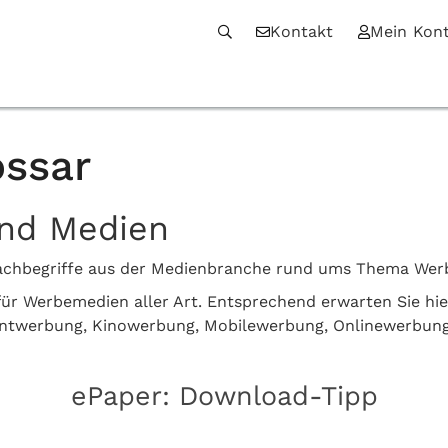
Kontakt
Mein Kon
ssar
und Medien
n Fachbegriffe aus der Medienbranche rund ums Thema We
z für Werbemedien aller Art. Entsprechend erwarten Sie hi
intwerbung, Kinowerbung, Mobilewerbung, Onlinewerbun
ePaper: Download-Tipp