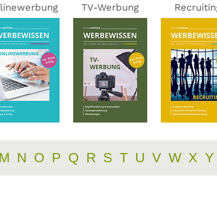
linewerbung
TV-Werbung
Recruitin
M
N
O
P
Q
R
S
T
U
V
W
X
Y