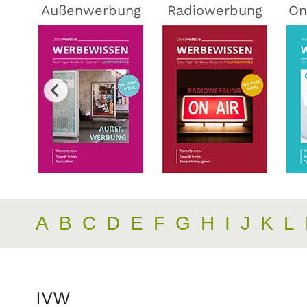
ing
Außenwerbung
Radiowerbung
On
A
B
C
D
E
F
G
H
I
J
K
L
IVW