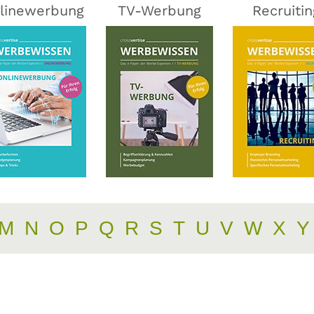
linewerbung
TV-Werbung
Recruitin
M
N
O
P
Q
R
S
T
U
V
W
X
Y