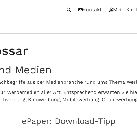
Kontakt
Mein Kon
ssar
und Medien
n Fachbegriffe aus der Medienbranche rund ums Thema We
z für Werbemedien aller Art. Entsprechend erwarten Sie hi
intwerbung, Kinowerbung, Mobilewerbung, Onlinewerbun
ePaper: Download-Tipp