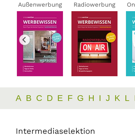
ing
Außenwerbung
Radiowerbung
On
A
B
C
D
E
F
G
H
I
J
K
L
Intermediaselektion