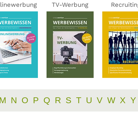
linewerbung
TV-Werbung
Recruitin
M
N
O
P
Q
R
S
T
U
V
W
X
Y