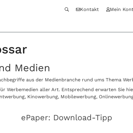
Kontakt
Mein Kon
ssar
und Medien
n Fachbegriffe aus der Medienbranche rund ums Thema We
z für Werbemedien aller Art. Entsprechend erwarten Sie hi
intwerbung, Kinowerbung, Mobilewerbung, Onlinewerbun
ePaper: Download-Tipp