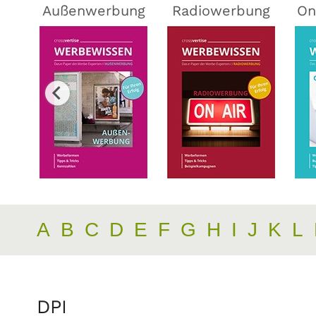
ing
Außenwerbung
Radiowerbung
On
A
B
C
D
E
F
G
H
I
J
K
L
DPI