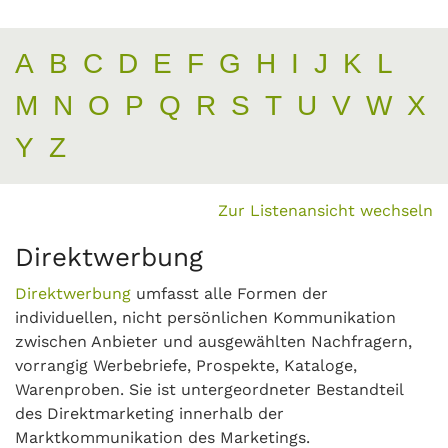
A
B
C
D
E
F
G
H
I
J
K
L
M
N
O
P
Q
R
S
T
U
V
W
X
Y
Z
Zur Listenansicht wechseln
Direktwerbung
Direktwerbung
umfasst alle Formen der
individuellen, nicht persönlichen Kommunikation
zwischen Anbieter und ausgewählten Nachfragern,
vorrangig Werbebriefe, Prospekte, Kataloge,
Warenproben. Sie ist untergeordneter Bestandteil
des Direktmarketing innerhalb der
Marktkommunikation des Marketings.