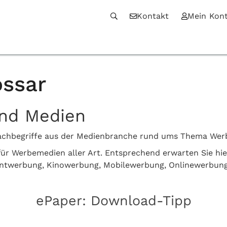
Kontakt
Mein Kon
ssar
und Medien
n Fachbegriffe aus der Medienbranche rund ums Thema We
z für Werbemedien aller Art. Entsprechend erwarten Sie hi
intwerbung, Kinowerbung, Mobilewerbung, Onlinewerbun
ePaper: Download-Tipp