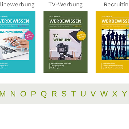
linewerbung
TV-Werbung
Recruitin
M
N
O
P
Q
R
S
T
U
V
W
X
Y