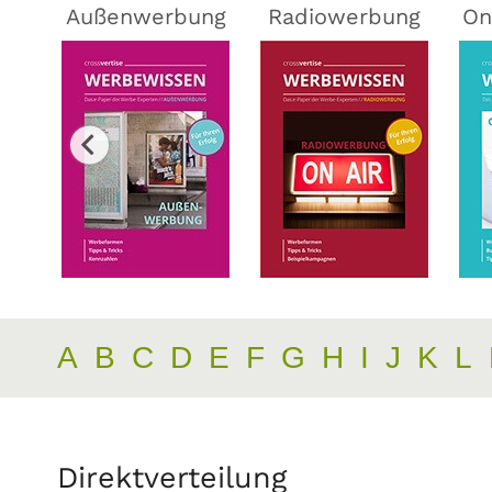
ing
Außenwerbung
Radiowerbung
On
A
B
C
D
E
F
G
H
I
J
K
L
Direktverteilung