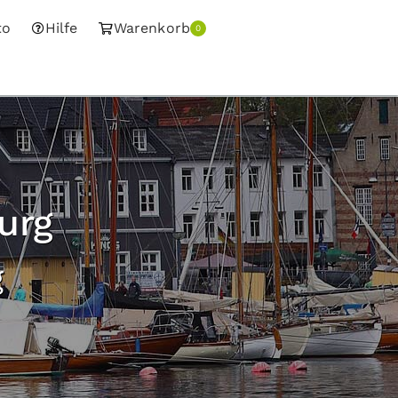
to
Hilfe
Warenkorb
0
urg
g