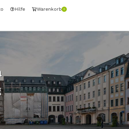
to
Hilfe
Warenkorb
0
a
g