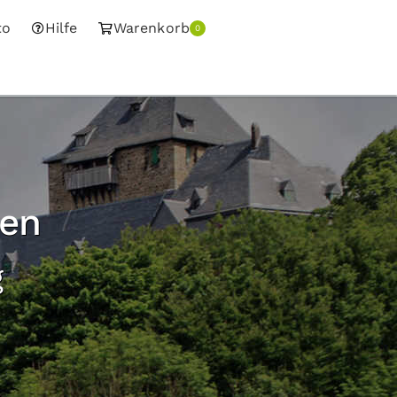
to
Hilfe
Warenkorb
0
gen
g