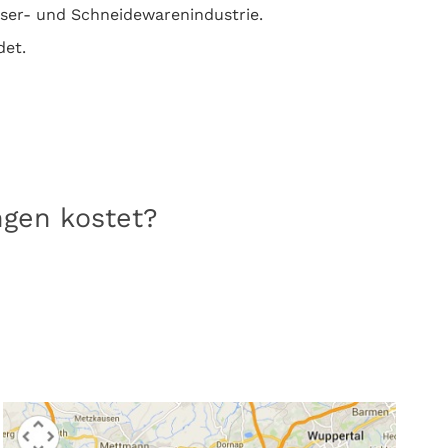
sser- und Schneidewarenindustrie.
det.
ngen kostet?