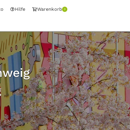
to
Hilfe
Warenkorb
0
hweig
g