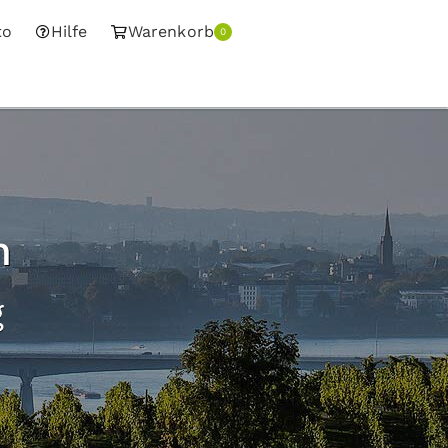
to
Hilfe
Warenkorb
0
n
g