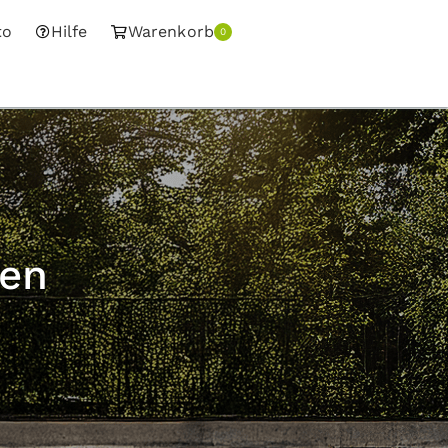
to
Hilfe
Warenkorb
0
gen