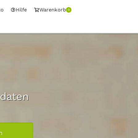
to
Hilfe
Warenkorb
0
a
adaten
m