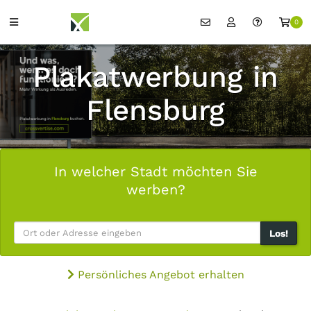
0
Plakatwerbung in
Flensburg
In welcher Stadt möchten Sie
werben?
Los!
Persönliches Angebot erhalten