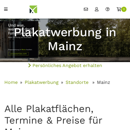
0
Plakatwerbung in
Mainz
Persönliches Angebot erhalten
Home
Plakatwerbung
Standorte
Mainz
Alle Plakatflächen,
Termine & Preise für