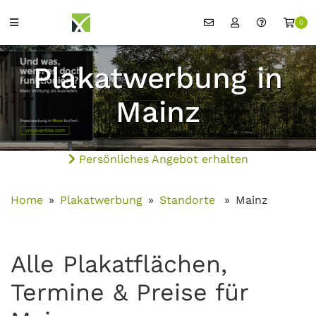
0
Plakatwerbung in
Mainz
Persönliches Angebot erhalten
Home
Plakatwerbung
Standorte
Mainz
Alle Plakatflächen,
Termine & Preise für