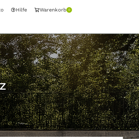
to
Hilfe
Warenkorb
0
z