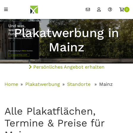
0
Plakatwerbung in
Mainz
Persönliches Angebot erhalten
Home
Plakatwerbung
Standorte
Mainz
Alle Plakatflächen,
Termine & Preise für