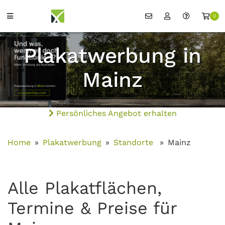
0
Plakatwerbung in
Mainz
Persönliches Angebot erhalten
Home
Plakatwerbung
Standorte
Mainz
Alle Plakatflächen,
Termine & Preise für