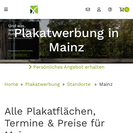
0
Plakatwerbung in
Mainz
Persönliches Angebot erhalten
Home
Plakatwerbung
Standorte
Mainz
Alle Plakatflächen,
Termine & Preise für