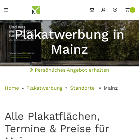
0
Plakatwerbung in
Mainz
Persönliches Angebot erhalten
Home
Plakatwerbung
Standorte
Mainz
Alle Plakatflächen,
Termine & Preise für