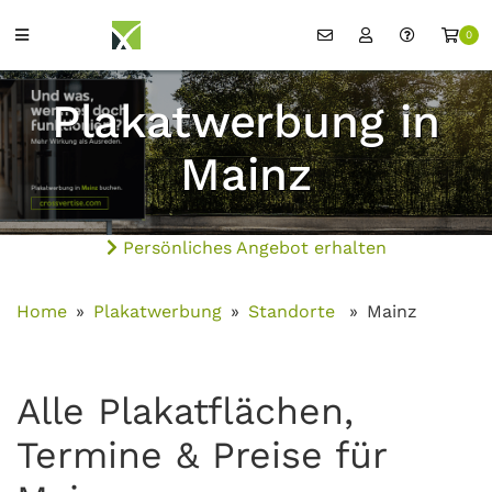
0
Plakatwerbung in
Mainz
Persönliches Angebot erhalten
Home
Plakatwerbung
Standorte
Mainz
Alle Plakatflächen,
Termine & Preise für