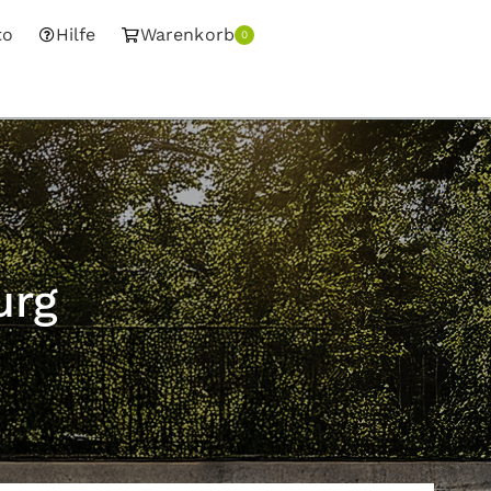
to
Hilfe
Warenkorb
0
urg