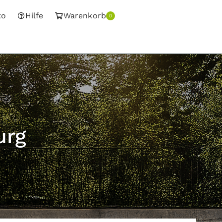
to
Hilfe
Warenkorb
0
urg