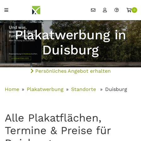
0
Plakatwerbung in
Duisburg
Persönliches Angebot erhalten
Home
Plakatwerbung
Standorte
Duisburg
Alle Plakatflächen,
Termine & Preise für