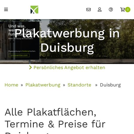
0
Plakatwerbung in
Duisburg
Persönliches Angebot erhalten
Home
Plakatwerbung
Standorte
Duisburg
Alle Plakatflächen,
Termine & Preise für