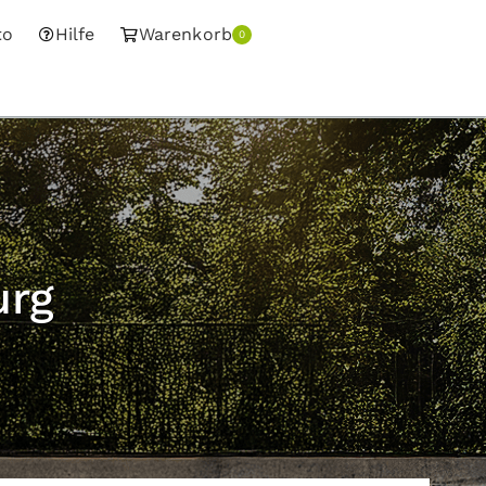
to
Hilfe
Warenkorb
0
urg