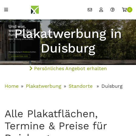
0
Plakatwerbung in
Duisburg
Persönliches Angebot erhalten
Home
Plakatwerbung
Standorte
Duisburg
Alle Plakatflächen,
Termine & Preise für