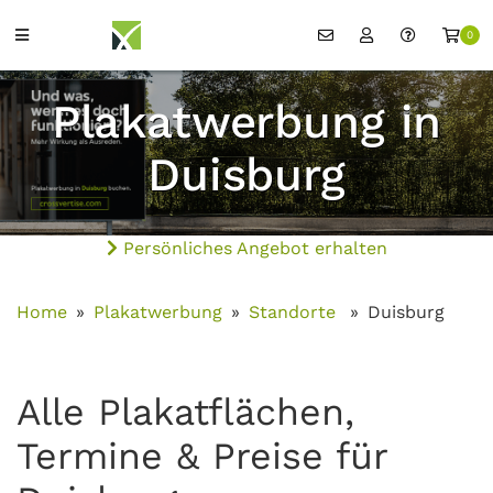
0
Plakatwerbung in
Duisburg
Persönliches Angebot erhalten
Home
Plakatwerbung
Standorte
Duisburg
Alle Plakatflächen,
Termine & Preise für