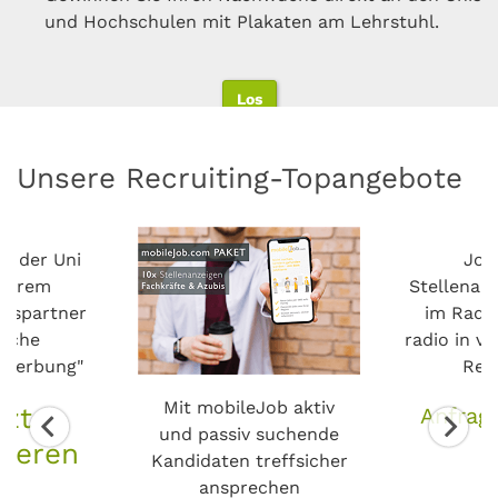
Erhöhen Sie Ihr Employer-Branding mit gezielten
Door Media, CineLights, Postern und Flyern
Senderhomepage werden auch Webradio-Hörer auf
und Hochschulen mit Plakaten am Lehrstuhl.
Personal aus Ihrem Fachgebiet.
Social-Media-Aktivitäten
Sie aufmerksam
Mehr zu DOOH erfahren
Los
Los
Los
Los
Los
Unsere Recruiting-Topangebote
n der Uni
Job
nserem
Stellenau
onspartner
im Radio
tsche
radio in v
lwerbung"
Reg
Mit mobileJob aktiv
tzt
Anfrage
und passiv suchende
mieren
Kandidaten treffsicher
ansprechen