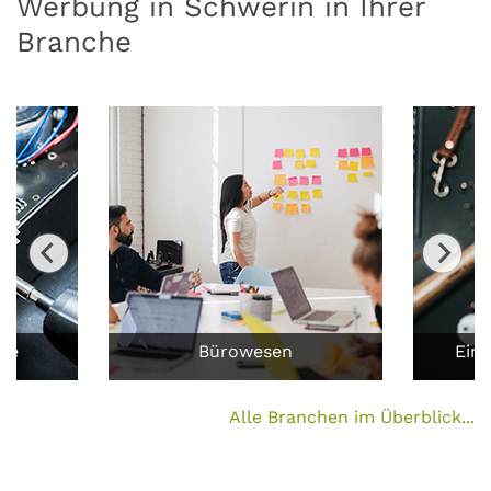
Werbung in Schwerin in Ihrer
Branche
ufe
Bürowesen
Ein
Alle Branchen im Überblick...