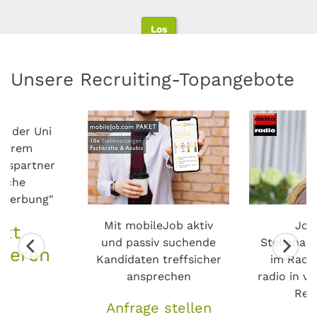
Mehr zu DOOH erfahren
Los
Los
Los
Los
Los
Unsere Recruiting-Topangebote
n der Uni
nserem
onspartner
tsche
lwerbung"
Mit mobileJob aktiv
Job
tzt
und passiv suchende
Stellenau
mieren
Kandidaten treffsicher
im Radio
ansprechen
radio in v
Reg
Anfrage stellen