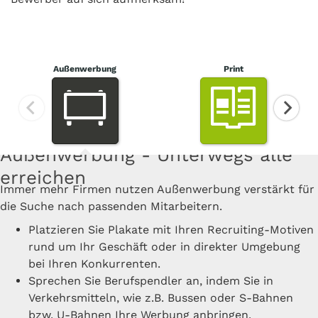
Außenwerbung
Print
Onlinewerbung - Mit wenigen
Radiowerbung - Zum nächsten
Außenwerbung - Unterwegs alle
Printwerbung - Print verkauft
Kinowerbung - Emotionen auf der
Klicks verkaufen
Ohrwurm werden
erreichen
glaubwürdig
Digital Out-of-Home - Mit digitaler
Fast jeder Mensch ist im Internet unterwegs. Nutzer
Mit Radiowerbung bauen Sie in kurzer Zeit eine große
großen Leinwand
Immer mehr Firmen nutzen Außenwerbung verstärkt für
Mit einer großflächigen Stellenanzeige mit Bild heben Sie
können gezielt angesprochen und auf die eigene
Mit Kinowerbung bringen Sie Ihre Stellenausschreibung
Reichweite auf und steigern schnell Ihre Bekanntheit.
Außenwerbung begeistern
die Suche nach passenden Mitarbeitern.
sich von Ihren Konkurrenten ab. Zudem können Sie auch
Karriere-Seite hingewiesen werden.
ins Kino und auf die ganz große Leinwand.
Mit klassischen Radiospots auf Radiosendern in
in hochwertigen Print-Medien vertreten sein, die keinen
Werbung auf digitalen Bildschirmen
Platzieren Sie Plakate mit Ihren Recruiting-Motiven
Lassen Sie Ihre Banner auf genau den
Regionale Kinowerbung mit klassischen Kino-Spots,
Ihrer Region erreichen Sie potenzielle Mitarbeiter
klassischen Stellenmarkt anbieten.
rund um Ihr Geschäft oder in direkter Umgebung
Jetzt DOOH-Werbung buchen auf über 126.000 Screens!
Internetseiten einblenden, auf denen sich ihre
auch für kleine Unternehmen finanzierbar
schnell und einfach
bei Ihren Konkurrenten.
Sprechen Sie gezielt Personen aus Ihrer Region an,
potenziellen Arbeitnehmer aufhalten.
Verstärken Sie die Wirkung mit Werbung auf
Für Sonderformen wie Verkehrssponsoring oder
Sprechen Sie Berufspendler an, indem Sie in
indem Sie Print-Anzeigen in regional ansässigen
DOOH ist schnell und flexibel
Besucher Ihrer Karriere-Seite lassen sich
Popcorn-Tüten, Eintrittskarten oder Samplings an
Wettersponsoring als günstige Alternativen
Verkehrsmitteln, wie z.B. Bussen oder S-Bahnen
Zeitungen und Magazinen buchen.
DOOH sorgt für Emotionen
analysieren und andere Nutzer mit dem gleichen
der Kinokasse bzw. den Kinositzen
benötigen Sie keinen eigenen Radiospot
bzw. U-Bahnen Ihre Werbung anbringen.
Für nahezu jede Fachrichtung gibt es eigene