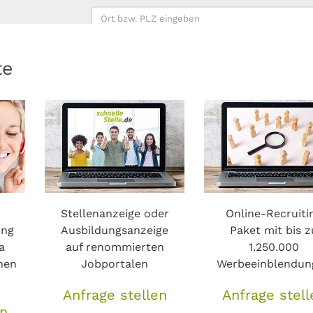
Mehr zu DOOH erf
Oder
Oder
te
Stellenanzeige oder
Online-Recruiti
ung
Ausbildungsanzeige
Paket mit bis z
a
auf renommierten
1.250.000
nen
Jobportalen
Werbeeinblendun
Anfrage stellen
Anfrage stell
en