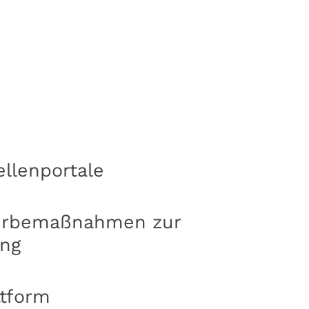
ellenportale
erbemaßnahmen zur
ung
ttform