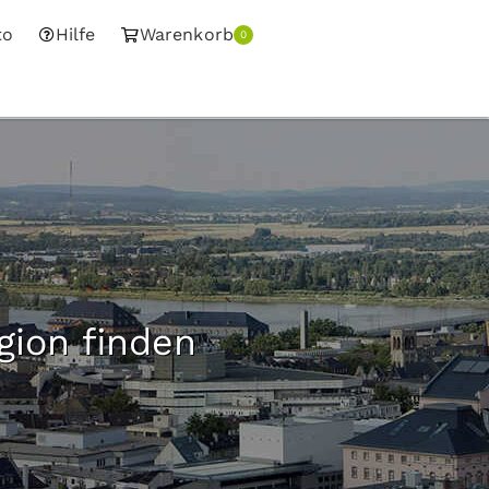
to
Hilfe
Warenkorb
0
gion finden