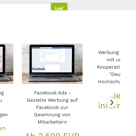
ahren
Los!
Los!
Los!
Los!
Los!
Werbung an der
mit unsere
Kooperationspar
"Deutsche
Hochschulwerb
ng
Facebook Ads -
Jetzt
u
Gezielte Werbung auf
informie
Facebook zur
gen
Gewinnung von
Mitarbeitern
en