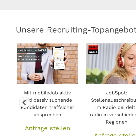
Unsere Recruiting-Topangebo
i
er
"
Mit mobileJob aktiv
JobSpot:
und passiv suchende
Stellenausschreib
n
Kandidaten treffsicher
im Radio bei delt
ansprechen
radio in verschiede
Regionen
Anfrage stellen
Anfrage stell