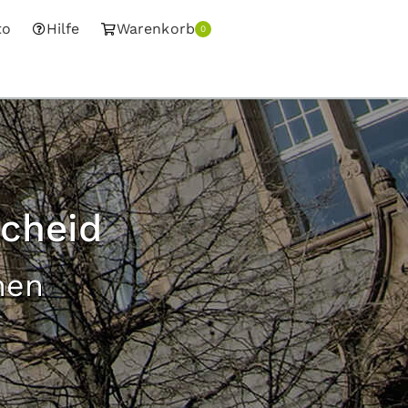
to
Hilfe
Warenkorb
0
scheid
nen