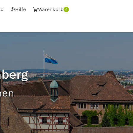
to
Hilfe
Warenkorb
0
nberg
nen