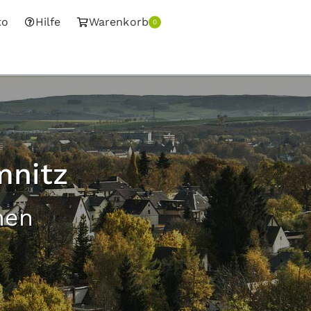
to
Hilfe
Warenkorb
0
mnitz
nen