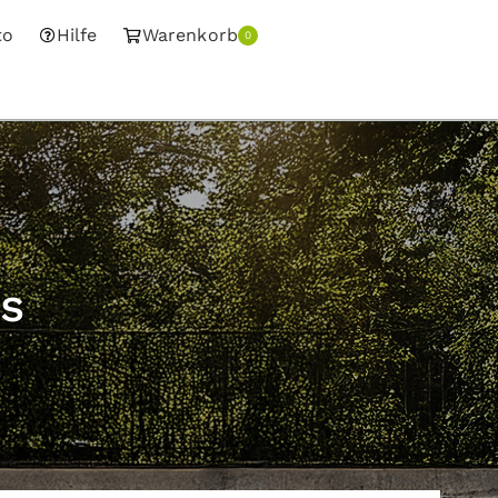
to
Hilfe
Warenkorb
0
s