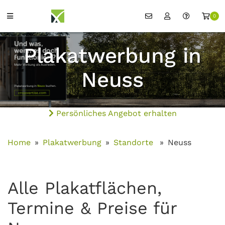
0
Plakatwerbung in
Neuss
Persönliches Angebot erhalten
Home
Plakatwerbung
Standorte
Neuss
Alle Plakatflächen,
Termine & Preise für