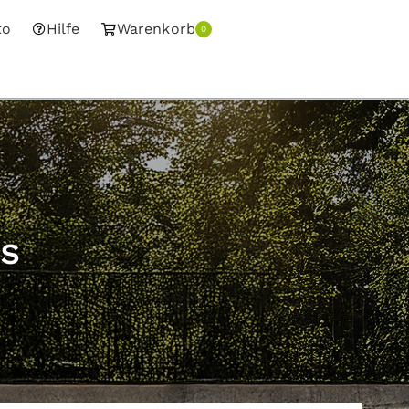
to
Hilfe
Warenkorb
0
s