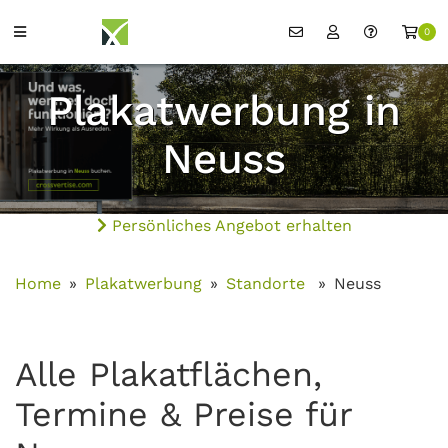
0
Plakatwerbung in
Neuss
Persönliches Angebot erhalten
Home
Plakatwerbung
Standorte
Neuss
Alle Plakatflächen,
Termine & Preise für