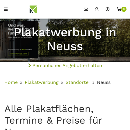
0
Plakatwerbung in
Neuss
Persönliches Angebot erhalten
Home
Plakatwerbung
Standorte
Neuss
Alle Plakatflächen,
Termine & Preise für