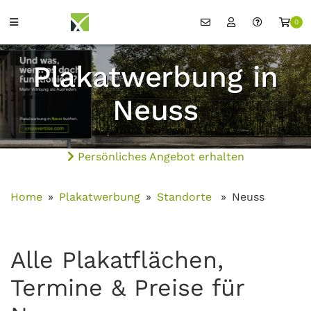
0
Plakatwerbung in
Neuss
Persönliches Angebot erhalten
Home
Plakatwerbung
Standorte
Neuss
Alle Plakatflächen,
Termine & Preise für